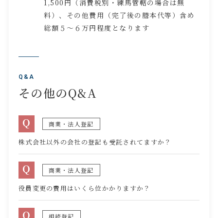
1,500円（消費税別・練馬管轄の場合は無
料）、その他費用（完了後の謄本代等）含め
総額５～６万円程度となります
Q&A
その他のQ&A
Q
商業・法人登記
株式会社以外の会社の登記も受託されてますか？
Q
商業・法人登記
役員変更の費用はいくら位かかりますか？
Q
相続登記